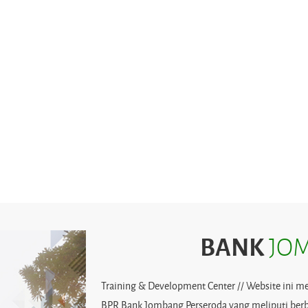
BANK
JOM
Training & Development Center // Website ini m
BPR Bank Jombang Perseroda yang meliputi berb