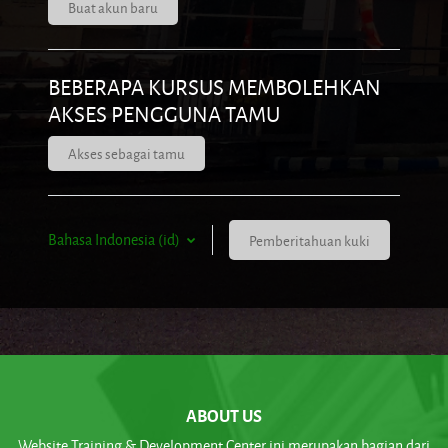
Buat akun baru
BEBERAPA KURSUS MEMBOLEHKAN
AKSES PENGGUNA TAMU
Akses sebagai tamu
Bahasa Indonesia ‎(id)‎
Pemberitahuan kuki
ABOUT US
Website Training & Development Center ini merupakan bagian dari